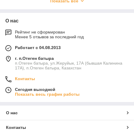
– длину, высоту, ширину тента. Заменить или добавить
Показать всё
фурнитуру. Сделать на тенте полосу под натяжку
эспандером.
Ремонт тента
О нас
Ремонт тента ведется методом высокотемпературной сварки
Рейтинг не сформирован
внахлест по месту, т.е. не снимая тента с автомобиля или на
Менее 5 отзывов за последний год
снятом тенте в случае крупных порезов, а так же при
капитальном ремонте тента. Возможна замена любой
Работает с 04.08.2013
фурнитуры тента (люверсов, скоб, крючков, ремней). А так
же замена любого элемента тента (крыши, боковины,
г. п.Отеген батыра
клапана). При необходимости на замененную часть тента
п.Отеген батыра, ул.Жеруйык, 17А (бывшая Калинина
наносится таможенная лента.
17А), п.Отеген батыра, Казахстан
Контакты
Сегодня выходной
Показать весь график работы
О нас
Контакты