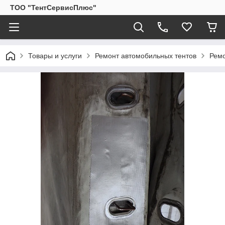
ТОО "ТентСервисПлюс"
Товары и услуги
Ремонт автомобильных тентов
Ремо