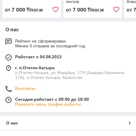
тентов
Алм
7 000
7 000
от
₸/пог.м
от
₸/пог.м
от
О нас
Рейтинг не сформирован
Менее 5 отзывов за последний год
Работает с 04.08.2013
г. п.Отеген батыра
п.Отеген батыра, ул.Жеруйык, 17А (бывшая Калинина
17А), п.Отеген батыра, Казахстан
Контакты
Сегодня работает с 09:00 до 18:00
Показать весь график работы
О нас