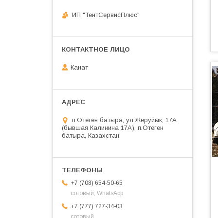
ИП "ТентСервисПлюс"
Канат
п.Отеген батыра, ул.Жеруйык, 17А
(бывшая Калинина 17А), п.Отеген
батыра, Казахстан
+7 (708) 654-50-65
сотовый, WhatsApp
+7 (777) 727-34-03
сотовый