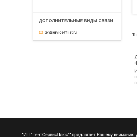
tentservice@list.ru
Д
ф
И
п
п
"ИП "ТентСервисПлюс"" предлагает Вашему вниманию ус