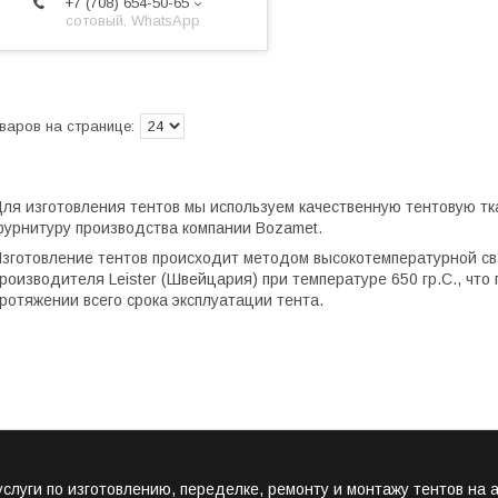
+7 (708) 654-50-65
сотовый, WhatsApp
ля изготовления тентов мы используем качественную тентовую ткан
урнитуру производства компании Bozamet.
зготовление тентов происходит методом высокотемпературной св
роизводителя Leister (Швейцария) при температуре 650 гр.С., чт
ротяжении всего срока эксплуатации тента.
луги по изготовлению, переделке, ремонту и монтажу тентов на а