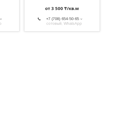
от 3 500 ₸/кв.м
+7 (708) 654-50-65
p
сотовый, WhatsApp