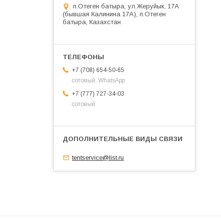
п.Отеген батыра, ул.Жеруйык, 17А
(бывшая Калинина 17А), п.Отеген
батыра, Казахстан
+7 (708) 654-50-65
сотовый, WhatsApp
+7 (777) 727-34-03
сотовый
tentservice@list.ru