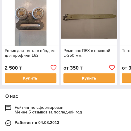
Ролик для тента с ободом
Ремешок ПВХ с пряжкой
Тент
для профиля 162
L-250 мм.
2 500
350
₸
от
₸
от
Купить
Купить
О нас
Рейтинг не сформирован
Менее 5 отзывов за последний год
Работает с 04.08.2013