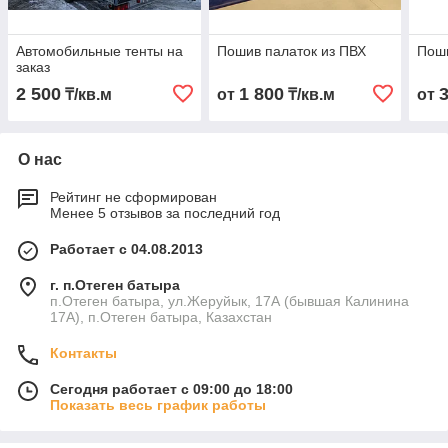
Автомобильные тенты на
Пошив палаток из ПВХ
Поши
заказ
2 500
1 800
₸/кв.м
от
₸/кв.м
от
О нас
Рейтинг не сформирован
Менее 5 отзывов за последний год
Работает с 04.08.2013
г. п.Отеген батыра
п.Отеген батыра, ул.Жеруйык, 17А (бывшая Калинина
17А), п.Отеген батыра, Казахстан
Контакты
Сегодня работает с 09:00 до 18:00
Показать весь график работы