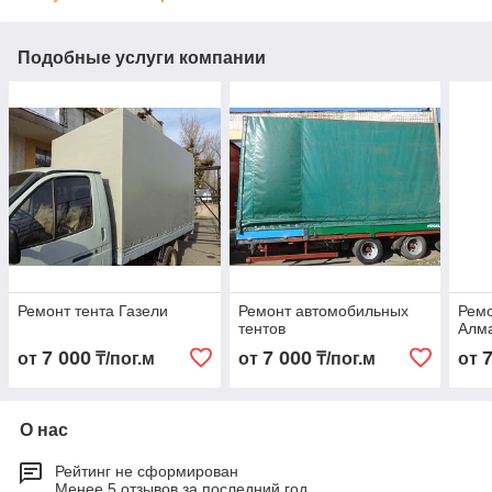
Подобные услуги компании
Ремонт тента Газели
Ремонт автомобильных
Ремо
тентов
Алм
7 000
7 000
от
₸/пог.м
от
₸/пог.м
от
О нас
Рейтинг не сформирован
Менее 5 отзывов за последний год