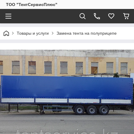
ТОО "ТентСервисПлюс"
Товары и услуги
Замена тента на полуприцепе