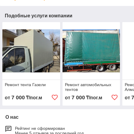
Подобные услуги компании
Ремонт тента Газели
Ремонт автомобильных
Ремо
тентов
Алм
7 000
7 000
от
₸/пог.м
от
₸/пог.м
от
О нас
Рейтинг не сформирован
Менее 5 отзывов за последний год