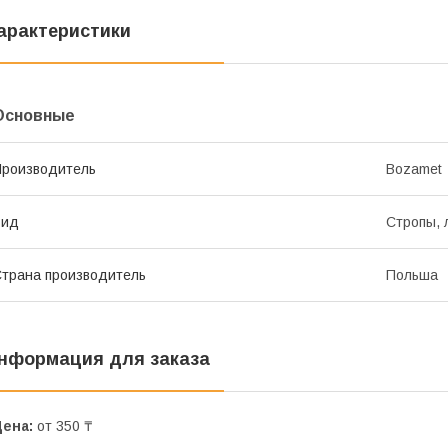
арактеристики
Основные
роизводитель
Bozamet
Вид
Стропы, 
трана производитель
Польша
нформация для заказа
Цена:
от 350 ₸