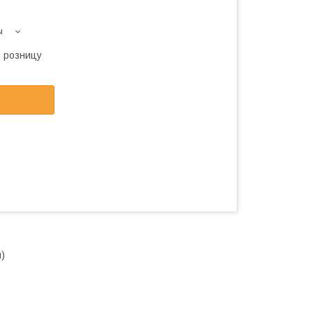
ы
в розницу
)