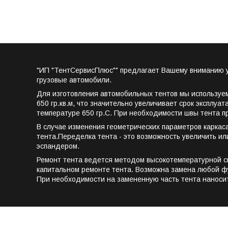
"ИП "ТентСервисПлюс"" предлагает Вашему вниманию ус
грузовые автомобили.
Для изготовления автомобильных тентов мы используе
650 гр.кв.м, что значительно увеличивает срок эксплу
температуре 650 гр.С. При необходимости швы тента 
В случае изменения геометрических параметров каркас
тента.Переделка тента - это возможность увеличить ил
эспандером.
Ремонт тента ведется методом высокотемпературной свар
капитальном ремонте тента. Возможна замена любой фур
При необходимости на замененную часть тента наноси