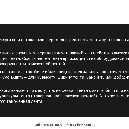
луги по изготовлению, переделке, ремонту и монтажу тентов на а
м высокопрочный материал ПВХ устойчивый к воздействию высоких
атации тента. Сварка частей тента производится на оборудовании 
провариваются таможенной лентой.
а на вашем автомобиле и/или прицепа специалисты компании могу
и уменьшить – длину, высоту, ширину тента. Заменить или добави
ки внахлест по месту, т.е. не снимая тента с автомобиля или на 
нитуры тента (люверсов, скоб, крючков, ремней). А так же замена
тся таможенная лента.
Сайт создан на маркетплейсе
Satu.kz