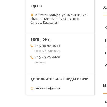
Х
п.Отеген батыра, ул.Жеруйык, 17А
(бывшая Калинина 17А), п.Отеген
батыра, Казахстан
П
+7 (708) 654-50-65
сотовый, WhatsApp
+7 (777) 727-34-03
сотовый
С
И
tentservice@list.ru