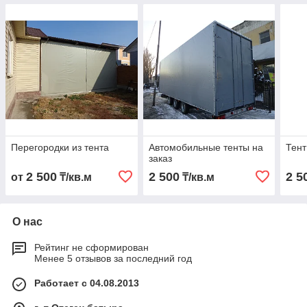
Перегородки из тента
Автомобильные тенты на
Тент
заказ
2 500
2 500
2 5
от
₸/кв.м
₸/кв.м
О нас
Рейтинг не сформирован
Менее 5 отзывов за последний год
Работает с 04.08.2013