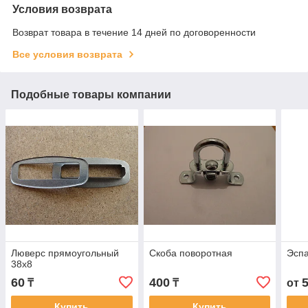
Условия возврата
Возврат товара в течение 14 дней по договоренности
Все условия возврата
Подобные товары компании
Люверс прямоугольный
Скоба поворотная
Эспа
38х8
60
400
₸
₸
от
Купить
Купить